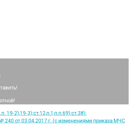
я
тавить!
отной!
19-2),19-3);ст.12,п.1,п.п.69);ст.38);
240 от 03.04.2017 г. (с изменениями приказа МЧС