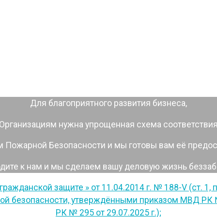
Для благоприятного развития бизнеса,
Организациям нужна упрощенная схема соответстви
 Пожарной Безопасности и мы готовы вам её предос
дите к нам и мы сделаем вашу деловую жизнь беззаб
жданской защите » от 11.04.2014 г. № 188-V (ст. 1, п.п. 
ой безопасности, утверждёнными приказом МВД РК № 
РК № 295 от 29.07.2025 г.);