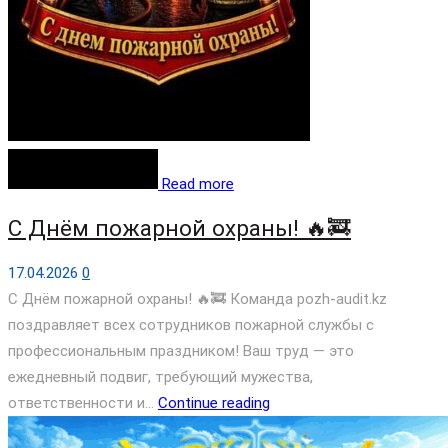
Read more
С Днём пожарной охраны! 🔥🚒
17.04.2026
0
С Днём пожарной охраны! 🔥🚒 Команда pozh-audit.kz
поздравляет всех сотрудников пожарной службы с
профессиональным праздником! Ваш труд — это
ежедневный подвиг, требующий мужества,
ответственности и...
Continue reading